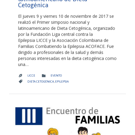
Cetogénica
El jueves 9 y viernes 10 de noviembre de 2017 se
realizó el Primer simposio nacional y
latinoamericano de Dieta Cetogénica, organizado
por la Fundación Liga central contra la
Epilepsia LICCE y la Asociación Colombiana de
Familias Combatiendo la Epilepsia ACOFACE. Fue
dirigido a profesionales de la salud y demás
personas interesadas en la dieta cetogénica como
una…
CATEGORY

LICCE
EVENTO

CATEGORY

DIETA CETOGÉNICA
,
EPILEPSIA