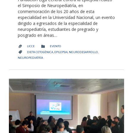
el Simposio de Neuropediatría, en
conmemoración de los 20 años de esta
especialidad en la Universidad Nacional, un evento
dirigido a egresados de la especialidad de
neuropediatría, estudiantes de pregrado y
posgrado en áreas…
CATEGORY

LICCE
EVENTO

CATEGORY

DIETA CETOGÉNICA
,
EPILEPSIA
,
NEURODESARROLLO
,
NEUROPEDIATRÍA