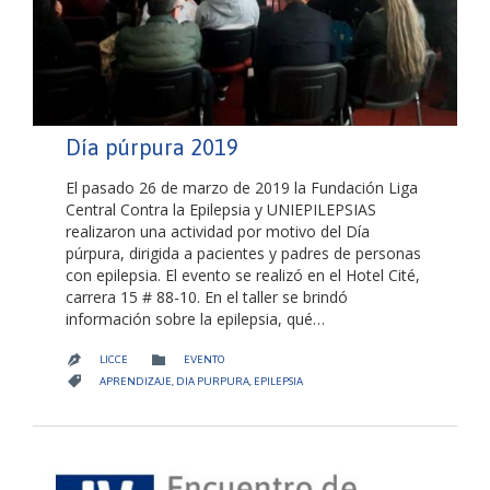
Día púrpura 2019
El pasado 26 de marzo de 2019 la Fundación Liga
Central Contra la Epilepsia y UNIEPILEPSIAS
realizaron una actividad por motivo del Día
púrpura, dirigida a pacientes y padres de personas
con epilepsia. El evento se realizó en el Hotel Cité,
carrera 15 # 88-10. En el taller se brindó
información sobre la epilepsia, qué…
CATEGORY

LICCE
EVENTO

CATEGORY

APRENDIZAJE
,
DIA PURPURA
,
EPILEPSIA