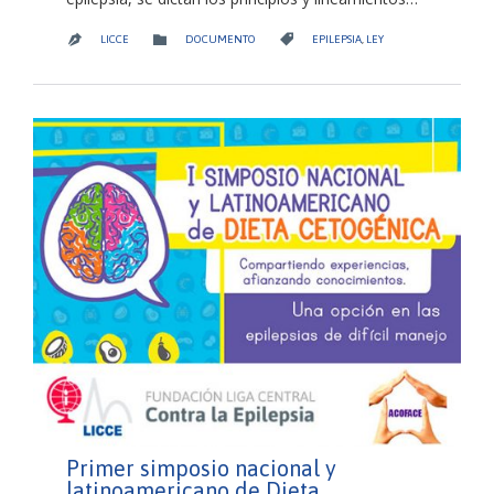
CATEGORY
CATEGORY


LICCE
DOCUMENTO
EPILEPSIA
,
LEY

Primer simposio nacional y
latinoamericano de Dieta