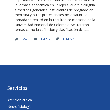
El pasado viernes 28 de abril de 2017 se desarrolló
la jornada académica en Epilepsia, que fue dirigida
a médicos generales, estudiantes de pregrado en
medicina y otros profesionales de la salud. La
jornada se realizó en la Facultad de medicina de la
Universidad Nacional de Colombia. Se trataron
temas como la definición y clasificación de la…
CATEGORY
CATEGORY


LICCE
EVENTO
EPILEPSIA

Servicios
Atención clínica
Neurofisiología