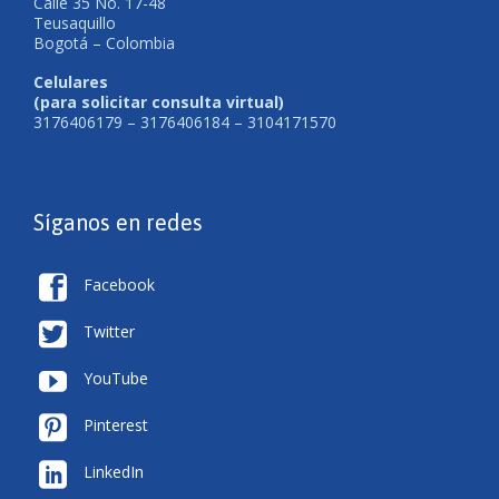
Calle 35 No. 17-48
Teusaquillo
Bogotá – Colombia
Celulares
(para solicitar consulta virtual)
3176406179 – 3176406184 – 3104171570
Síganos en redes

Facebook

Twitter

YouTube

Pinterest

LinkedIn