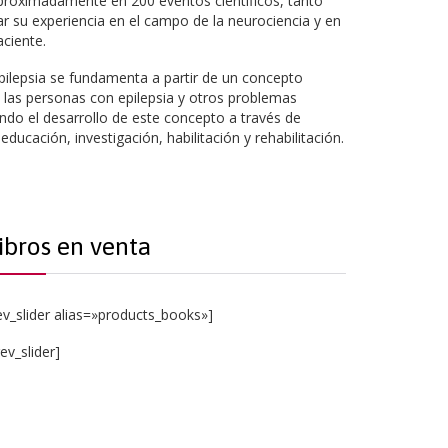
 aproximadamente en 200 eventos científicos, tanto
ar su experiencia en el campo de la neurociencia y en
aciente.
Epilepsia se fundamenta a partir de un concepto
 las personas con epilepsia y otros problemas
ndo el desarrollo de este concepto a través de
ucación, investigación, habilitación y rehabilitación.
ibros en venta
ev_slider alias=»products_books»]
rev_slider]