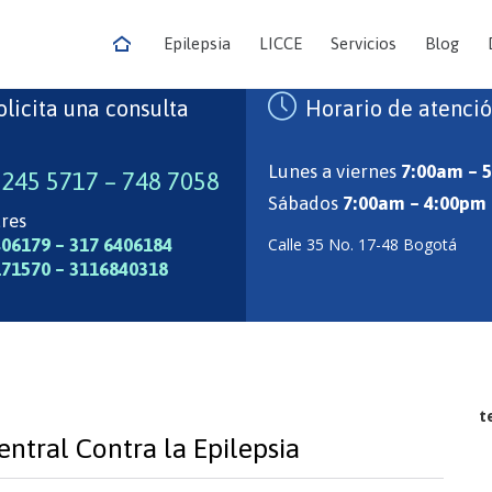
Epilepsia
LICCE
Servicios
Blog

olicita una consulta
Horario de atenci
Lunes a viernes
7:00am – 
 245 5717 – 748 7058
Sábados
7:00am – 4:00pm
res
406179 – 317 6406184
Calle 35 No. 17-48 Bogotá
171570 – 3116840318
t
entral Contra la Epilepsia