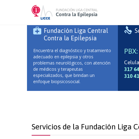


Fundación Liga Central
S
Contra la Epilepsia
PBX:
Encuentra el diagnóstico y tratamiento
adecuado en epilepsia y otros
Celula
problemas neurológicos, con atención
de médicos y terapeutas
317 6
especializados, que brindan un
310 4
enfoque biopsicosocial.
Servicios de la Fundación Liga C