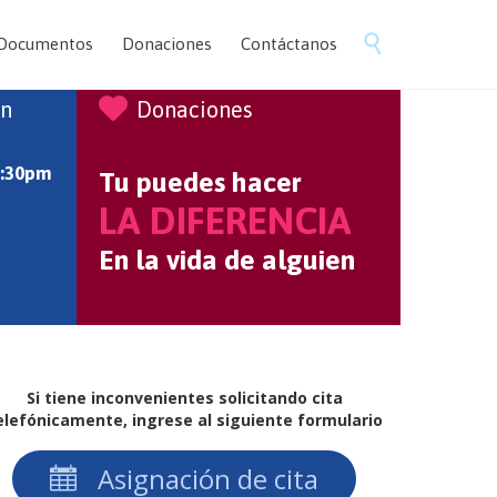
Skip

Documentos
Donaciones
Contáctanos
to
content

ón
Donaciones
5:30pm
Tu puedes hacer
LA DIFERENCIA
En la vida de alguien
Si tiene inconvenientes solicitando cita
elefónicamente, ingrese al siguiente formulario
Asignación de cita
